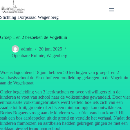
Ga
naar
de
Stichting Dorpsraad Wagenberg
inhoud
Groep 1 en 2 bezoeken de Vogeltuin
admin
20 juni 2025
Openbare Ruimte
,
Wagenberg
Woensdagochtend 18 juni hebben 50 leerlingen van groep 1 en 2
van basisschool de Elsenhof een rondleiding gekregen in de Vogeltuin
aan de Vogelstraat.
Onder begeleiding van 3 leerkrachten en twee vrijwilligers zijn de
kinderen te voet van school naar de volkstuintjes gewandeld. Door vier
enthousiaste volkstuingebruikers werd verteld hoe iets zich van een
zaadje tot fruit, groente of zelfs een miniboompje kan ontwikkelen.
Bertus Bogaers vroeg aan de kinderen waar friet vandaan komt? Hij
stak een bos aardappelen uit de grond en vertelde het verhaal. Nadat de
kinderen frambozen en aardbeien hadden gekregen gingen ze met een
voldaan gevoel terug naar school.