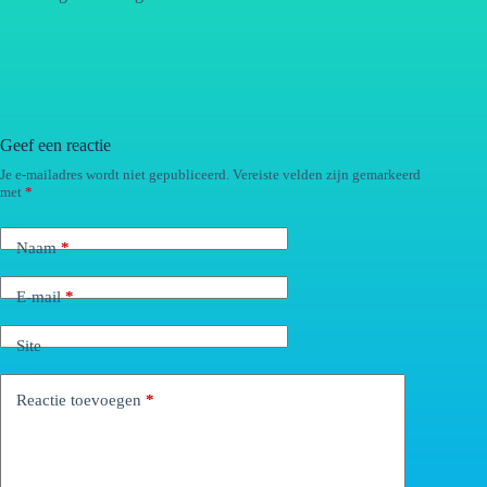
Geef een reactie
Je e-mailadres wordt niet gepubliceerd.
Vereiste velden zijn gemarkeerd
met
*
Naam
*
E-mail
*
Site
Reactie toevoegen
*