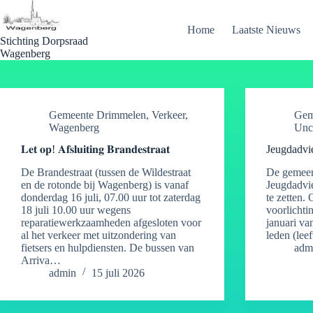
Ga
naar
Home
Laatste Nieuws
de
Stichting Dorpsraad
inhoud
Wagenberg
Gemeente Drimmelen
,
Verkeer
,
Gem
Wagenberg
Unc
𝐋𝐞𝐭 𝐨𝐩! 𝐀𝐟𝐬𝐥𝐮𝐢𝐭𝐢𝐧𝐠 𝐁𝐫𝐚𝐧𝐝𝐞𝐬𝐭𝐫𝐚𝐚𝐭
Jeugdadvi
De Brandestraat (tussen de Wildestraat
De gemeen
en de rotonde bij Wagenberg) is vanaf
Jeugdadvi
donderdag 16 juli, 07.00 uur tot zaterdag
te zetten.
18 juli 10.00 uur wegens
voorlichti
reparatiewerkzaamheden afgesloten voor
januari va
al het verkeer met uitzondering van
leden (lee
fietsers en hulpdiensten. De bussen van
adm
Arriva…
admin
15 juli 2026