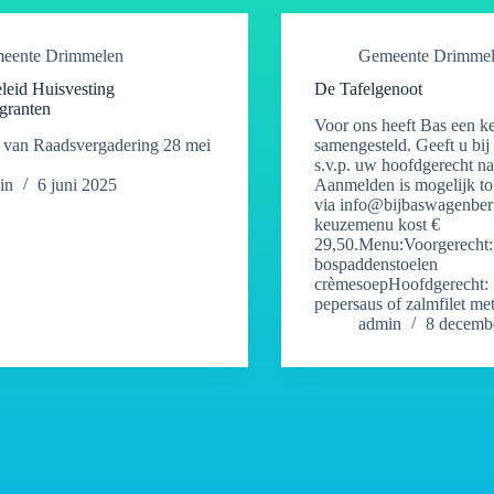
eente Drimmelen
Gemeente Drimme
leid Huisvesting
De Tafelgenoot
granten
Voor ons heeft Bas een 
van Raadsvergadering 28 mei
samengesteld. Geeft u bi
s.v.p. uw hoofdgerecht na
in
6 juni 2025
Aanmelden is mogelijk to
via info@bijbaswagenberg
keuzemenu kost €
29,50.Menu:Voorgerecht
bospaddenstoelen
crèmesoepHoofdgerecht: 
pepersaus of zalmfilet m
admin
8 decemb