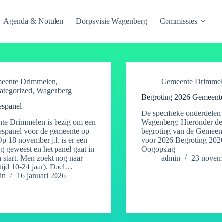
Agenda & Notulen
Dorpsvisie Wagenberg
Commissies
eente Drimmelen
,
Gemeente Drimme
ategorized
,
Wagenberg
Begroting 2026 Gemeent
espanel
De specifieke onderdelen
te Drimmelen is bezig om een
Wagenberg: Hieronder de
espanel voor de gemeente op
begroting van de Gemee
 Op 18 november j.l. is er een
voor 2026 Begroting 2026
ng geweest en het panel gaat in
Oogopslag
n start. Men zoekt nog naar
admin
23 novem
ftijd 10-24 jaar). Doel…
in
16 januari 2026