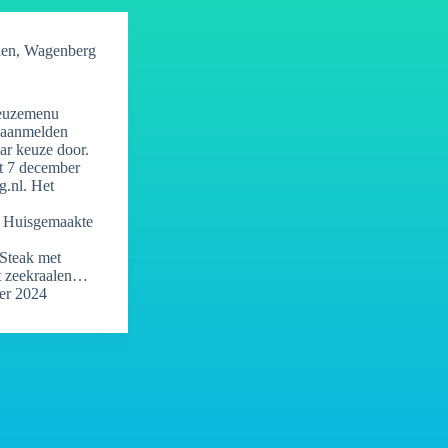
len
,
Wagenberg
keuzemenu
j aanmelden
ar keuze door.
t 7 december
.nl. Het
: Huisgemaakte
Steak met
et zeekraalen…
er 2024