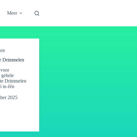
Meer
len
e Drimmelen
 voor
 gehele
nte Drimmelen
 in één
ber 2025